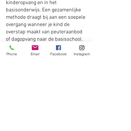
kinderopvang en in het
basisonderwijs. Een gezamenlijke
methode draagt bij aan een soepele
overgang wanneer je kind de
overstap maakt van peuteraanbod
of dagopvang naar de basisschool.
Oudergesprekken
Phone
Email
Facebook
Instagram
Bij Sprookjesrijk bieden wij 1 keer
per jaar oudergesprekken aan. We
kijken samen hoe we aan de wensen
en behoeften van je kind tegemoet
kunnen komen. Als blijkt dat jouw
kind extra ondersteuning of extra
uitdaging nodig heeft, maken we
samen een plan. Hierin staat o.a.
hoe we op de opvang extra